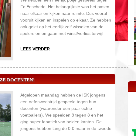
We hebben een heerlijk potje gespeeld tegen
Fc Enschede. Het belangrijkste was het pasen
naar elkaar en kijken naar ruimte. Dus vooral
vooruit kijken en inspelen op elkaar. Ze hebben
ook gelet op het eerlijk zelf wisselen van de
spelers en omgaan met winst/verlies terwijl
fairplay centraal blijft.
LEES VERDER
ZE DOCENTEN!
Afgelopen maandag hebben de ISK jongens
een oefenwedstrijd gespeeld tegen hun
docenten (waaronder een paar echte
voetballers). We speelden 8 tegen 8 en het
ging super fanatiek van beiden kanten. De
jongens hebben lang de 0-0 maar in de tweede
helft moesten ze er toch aan geloven. De