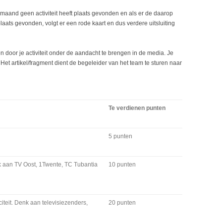
maand geen activiteit heeft plaats gevonden en als er de daarop
laats gevonden, volgt er een rode kaart en dus verdere uitsluiting
n door je activiteit onder de aandacht te brengen in de media. Je
Het artikel/fragment dient de begeleider van het team te sturen naar
Te verdienen punten
5 punten
k aan TV Oost, 1Twente, TC Tubantia
10 punten
citeit. Denk aan televisiezenders,
20 punten