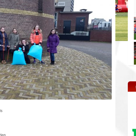
ls
den