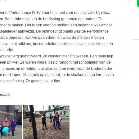
 of Performance Girls” voor het eerst voor een activiteit bij elkaar
ren. We hebben samen de beslissing genomen op rondom “De
honer te maken. Het is een voor de meiden een bekende wijk omdat
9 teamleder aanwezig. De ontmoetingsplaats was de Performance
oductie gegeven, wat we gaan doen en waar de meisjes moeten
n we met prikkers, bezem, stoffer en blik set en vuilniszakken in de
n uurtje.
tiviteit erg gemotiveerd. Ze werkten met z`n tweeën. Een meid liep
een prikker. Ze waren vooral bezig rondom het schoolplein van de
l precies op en wilden dat alles schoon wordt voor de kinderen die
 rond lopen. Maar ook op de straat, in de struiken en op terrein van
tensief bezig. Ze gaven elkaar tips.
emaakt.