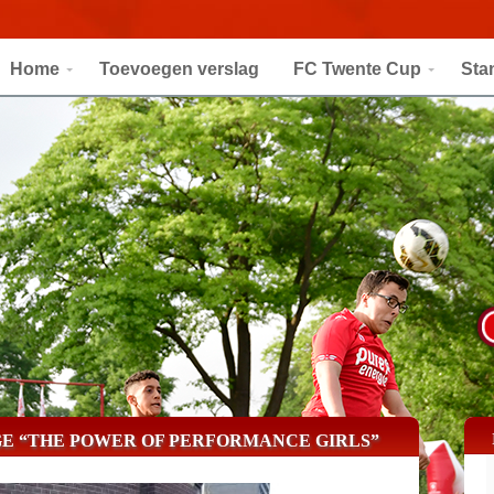
Home
Toevoegen verslag
FC Twente Cup
Sta
GE “THE POWER OF PERFORMANCE GIRLS”