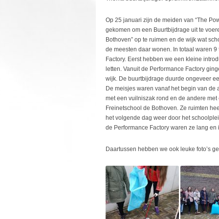
Op 25 januari zijn de meiden van “The Power
gekomen om een Buurtbijdrage uit te voe
Bothoven” op te ruimen en de wijk wat sc
de meesten daar wonen. In totaal waren 
Factory. Eerst hebben we een kleine intr
letten. Vanuit de Performance Factory ginge
wijk. De buurtbijdrage duurde ongeveer ee
De meisjes waren vanaf het begin van de ac
met een vuilniszak rond en de andere met 
Freinetschool de Bothoven. Ze ruimten hee
het volgende dag weer door het schoolplein
de Performance Factory waren ze lang en in
Daartussen hebben we ook leuke foto’s g