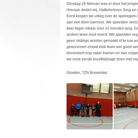
Dinsdag 26 februari was er door het jonge
Hieraan deden wij, Hatterlerboys Jong en e
Eerst kregen we uitleg over de spelrege
aan een klein toernooi. We speelden versch
keer tegen elkaar voor 10 minuten lang. 
andere team eruit moest. We speelden erg 
geen slidings worden gemaakt of te ruw w
gewonnnen omdat elek team wel goed same
binnenkort nog vaker trainen en dan vol
we onze eerste buurtbijdrage doen met vo
Groeten, TZN Boswinkel.