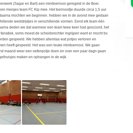
renwerk (Sagar en Bart) een minitoernooi geregeld in de Boei.
en meisjes team FC Kip mee. Het toernooitje duurde circa 1,5 uur.
ls daarna mochten we beginnen. hebben we in de avond mee gedaan
illende wedstrijdjes in verschillende vormen. Eerst elk team één
Daarna deden we dat wanneer een team twee keer had gescoord, het
fanatiek, soms moest de scheidsrechter ingrijpen want er mocht bv.
orden gespeeld. We hebben allemlaa wat potjes verloren en
n heeft gespeeld. Het was een leuke minitoernooi. We gaan
gend maand weer een oefenpotje doen en over een paar dagn gaan
gelhuisjes maken en ophangen in de wijk.