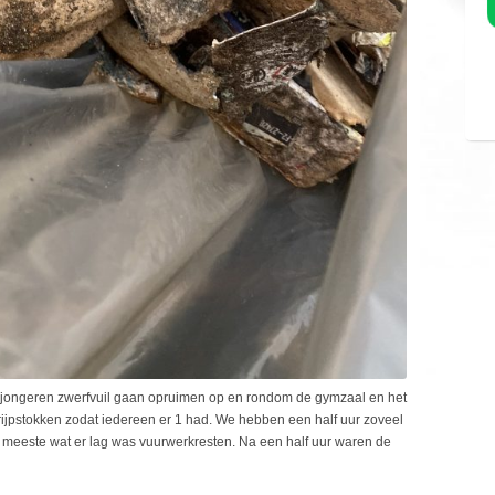
 jongeren zwerfvuil gaan opruimen op en rondom de gymzaal en het
rijpstokken zodat iedereen er 1 had. We hebben een half uur zoveel
t meeste wat er lag was vuurwerkresten. Na een half uur waren de