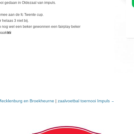
oi gedaan in Oldezaal van impuls.
 mee aan de fc Twente cup.
elaas 3 niet bij.
n nog wel een beker gewonnen een fairplay beker
maakt📸
n Mecklenburg en Broekheurne
|
zaalvoetbal toernooi Impuls
→