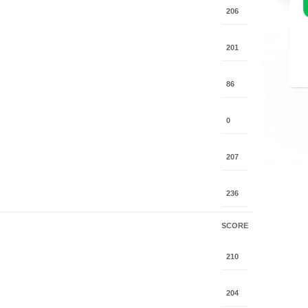
206
201
86
0
207
236
SCORE
210
204