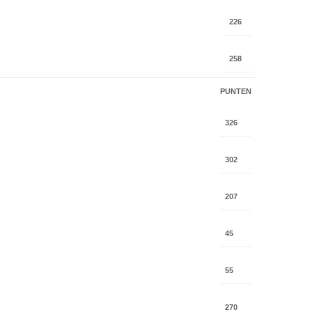
226
258
PUNTEN
326
302
207
45
55
270