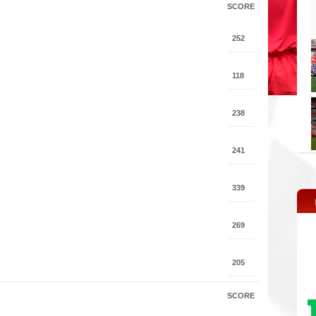
SCORE
252
118
238
241
339
269
205
SCORE