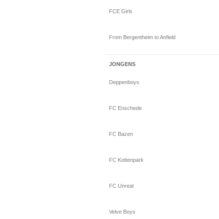
FCE Girls
From Bergentheim to Anfield
JONGENS
Deppenboys
FC Enschede
FC Bazen
FC Kottenpark
FC Unreal
Velve Boys