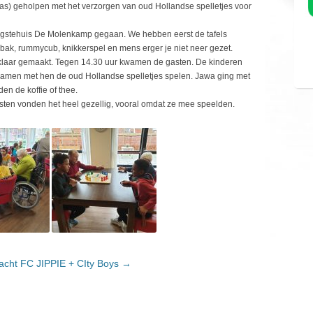
s) geholpen met het verzorgen van oud Hollandse spelletjes voor
ingstehuis De Molenkamp gegaan. We hebben eerst de tafels
ak, rummycub, knikkerspel en mens erger je niet neer gezet.
klaar gemaakt. Tegen 14.30 uur kwamen de gasten. De kinderen
amen met hen de oud Hollandse spelletjes spelen. Jawa ging met
n de koffie of thee.
sten vonden het heel gezellig, vooral omdat ze mee speelden.
acht FC JIPPIE + CIty Boys
→