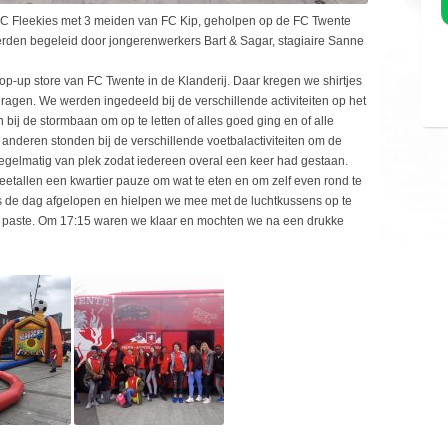
 Fleekies met 3 meiden van FC Kip, geholpen op de FC Twente
erden begeleid door jongerenwerkers Bart & Sagar, stagiaire Sanne
p-up store van FC Twente in de Klanderij. Daar kregen we shirtjes
agen. We werden ingedeeld bij de verschillende activiteiten op het
ij de stormbaan om op te letten of alles goed ging en of alle
anderen stonden bij de verschillende voetbalactiviteiten om de
regelmatig van plek zodat iedereen overal een keer had gestaan.
etallen een kwartier pauze om wat te eten en om zelf even rond te
 de dag afgelopen en hielpen we mee met de luchtkussens op te
to paste. Om 17:15 waren we klaar en mochten we na een drukke